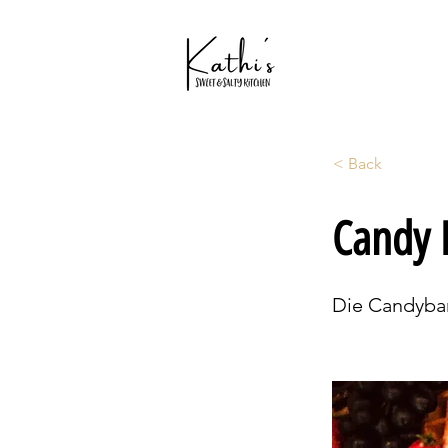
< Back
Candy 
Die Candybar